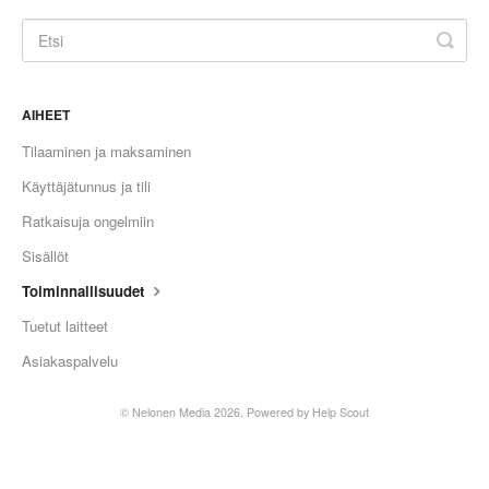
AIHEET
Tilaaminen ja maksaminen
Käyttäjätunnus ja tili
Ratkaisuja ongelmiin
Sisällöt
Toiminnallisuudet
Tuetut laitteet
Asiakaspalvelu
©
Nelonen Media
2026.
Powered by
Help Scout