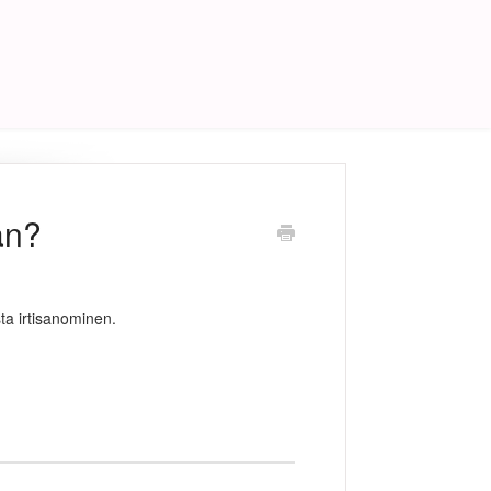
an?
sta irtisanominen.