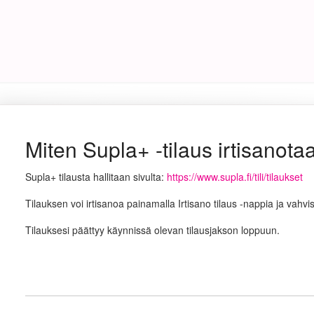
Miten Supla+ -tilaus irtisanota
Supla+ tilausta hallitaan sivulta:
https://www.supla.fi/tili/tilaukset
Tilauksen voi irtisanoa painamalla Irtisano tilaus -nappia ja vahvi
Tilauksesi päättyy käynnissä olevan tilausjakson loppuun.