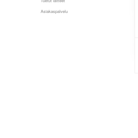
Tuetut laitteet
Asiakaspalvelu