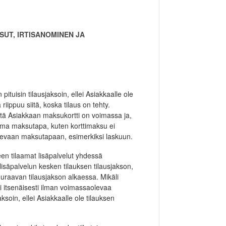
SUT, IRTISANOMINEN JA
tuisin tilausjaksoin, ellei Asiakkaalle ole
iippuu siitä, koska tilaus on tehty.
tä Asiakkaan maksukortti on voimassa ja,
sema maksutapa, kuten korttimaksu ei
levaan maksutapaan, esimerkiksi laskuun.
en tilaamat lisäpalvelut yhdessä
isäpalvelun kesken tilauksen tilausjakson,
uraavan tilausjakson alkaessa. Mikäli
tai itsenäisesti ilman voimassaolevaa
ksoin, ellei Asiakkaalle ole tilauksen