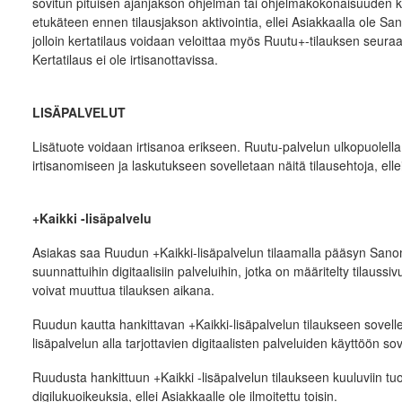
sovitun pituisen ajanjakson ohjelman tai ohjelmakokonaisuuden 
etukäteen ennen tilausjakson aktivointia, ellei Asiakkaalla ole Sa
jolloin kertatilaus voidaan veloittaa myös Ruutu+-tilauksen seu
Kertatilaus ei ole irtisanottavissa.
LISÄPALVELUT
Lisätuote voidaan irtisanoa erikseen. Ruutu-palvelun ulkopuolella 
irtisanomiseen ja laskutukseen sovelletaan näitä tilausehtoja, ellei
+Kaikki -lisäpalvelu
Asiakas saa Ruudun +Kaikki-lisäpalvelun tilaamalla pääsyn Sanoman 
suunnattuihin digitaalisiin palveluihin, jotka on määritelty tilaussi
voivat muuttua tilauksen aikana.
Ruudun kautta hankittavan +Kaikki-lisäpalvelun tilaukseen sovellet
lisäpalvelun alla tarjottavien digitaalisten palveluiden käyttöön s
Ruudusta hankittuun +Kaikki -lisäpalvelun tilaukseen kuuluviin tuot
digilukuoikeuksia, ellei Asiakkaalle ole ilmoitettu toisin.