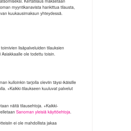
katsomiseksi. Kertatilaus maksetaan
noman myyntikanavista hankittua tilausta,
raavan kuukausimaksun yhteydessä.
toimivien lisäpalveluiden tilauksien
 Asiakkaalle ole todettu toisin.
kulloinkin tarjolla oleviin täysi-ikäisille
vulla. +Kaikki-tilaukseen kuuluvat palvelut
aan näitä tilausehtoja. +Kaikki-
ovelletaan
Sanoman yleisiä käyttöehtoja
.
teisiin ei ole mahdollista jakaa