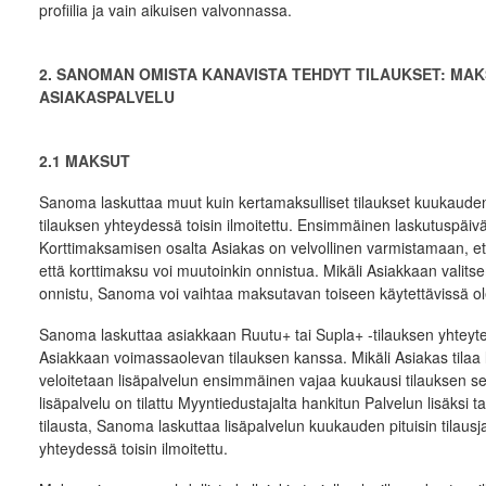
profiilia ja vain aikuisen valvonnassa.
2. SANOMAN OMISTA KANAVISTA TEHDYT TILAUKSET: MAK
ASIAKASPALVELU
2.1 MAKSUT
Sanoma laskuttaa muut kuin kertamaksulliset tilaukset kuukauden pi
tilauksen yhteydessä toisin ilmoitettu. Ensimmäinen laskutuspäivä r
Korttimaksamisen osalta Asiakas on velvollinen varmistamaan, et
että korttimaksu voi muutoinkin onnistua. Mikäli Asiakkaan valit
onnistu, Sanoma voi vaihtaa maksutavan toiseen käytettävissä o
Sanoma laskuttaa asiakkaan Ruutu+ tai Supla+ -tilauksen yhteyte
Asiakkaan voimassaolevan tilauksen kanssa. Mikäli Asiakas tilaa l
veloitetaan lisäpalvelun ensimmäinen vajaa kuukausi tilauksen se
lisäpalvelu on tilattu Myyntiedustajalta hankitun Palvelun lisäksi 
tilausta, Sanoma laskuttaa lisäpalvelun kuukauden pituisin tilausja
yhteydessä toisin ilmoitettu.