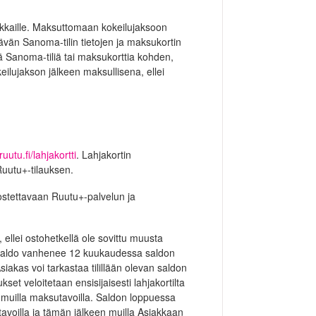
akkaille. Maksuttomaan kokeilujaksoon
ävän Sanoma-tilin tietojen ja maksukortin
ä Sanoma-tiliä tai maksukorttia kohden,
keilujakson jälkeen maksullisena, ellei
uutu.fi/lahjakortti
. Lahjakortin
 Ruutu+-tilauksen.
 ostettavaan Ruutu+-palvelun ja
ellei ostohetkellä ole sovittu muusta
en saldo vanhenee 12 kuukaudessa saldon
siakas voi tarkastaa tilillään olevan saldon
kset veloitetaan ensisijaisesti lahjakortilta
an muilla maksutavoilla. Saldon loppuessa
utavoilla ja tämän jälkeen muilla Asiakkaan