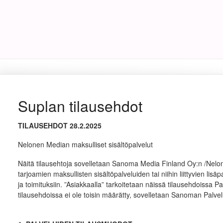
Suplan tilausehdot
TILAUSEHDOT 28.2.2025
Nelonen Median maksulliset sisältöpalvelut
Näitä tilausehtoja sovelletaan Sanoma Media Finland Oy:n /Nel
tarjoamien maksullisten sisältöpalveluiden tai niihin liittyvien lisä
ja toimituksiin. ”Asiakkaalla” tarkoitetaan näissä tilausehdoissa Pal
tilausehdoissa ei ole toisin määrätty, sovelletaan Sanoman Palv