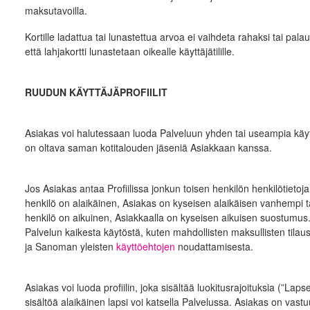
maksutavoilla.
Kortille ladattua tai lunastettua arvoa ei vaihdeta rahaksi tai pala
että lahjakortti lunastetaan oikealle käyttäjätilille.
RUUDUN KÄYTTÄJÄPROFIILIT
Asiakas voi halutessaan luoda Palveluun yhden tai useampia käyttäjäp
on oltava saman kotitalouden jäseniä Asiakkaan kanssa.
Jos Asiakas antaa Profiilissa jonkun toisen henkilön henkilötietoja
henkilö on alaikäinen, Asiakas on kyseisen alaikäisen vanhempi tai l
henkilö on aikuinen, Asiakkaalla on kyseisen aikuisen suostumus. 
Palvelun kaikesta käytöstä, kuten mahdollisten maksullisten tilau
ja Sanoman yleisten
käyttöehtojen
noudattamisesta.
Asiakas voi luoda profiilin, joka sisältää luokitusrajoituksia (”Lapsen
sisältöä alaikäinen lapsi voi katsella Palvelussa. Asiakas on vastu