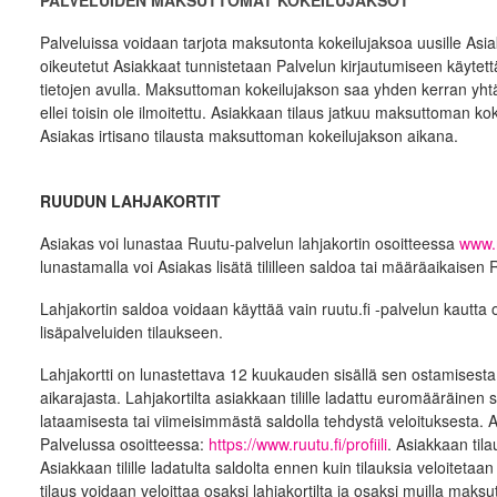
PALVELUIDEN MAKSUTTOMAT KOKEILUJAKSOT
Palveluissa voidaan tarjota maksutonta kokeilujaksoa uusille Asi
oikeutetut Asiakkaat tunnistetaan Palvelun kirjautumiseen käytett
tietojen avulla. Maksuttoman kokeilujakson saa yhden kerran yht
ellei toisin ole ilmoitettu. Asiakkaan tilaus jatkuu maksuttoman ko
Asiakas irtisano tilausta maksuttoman kokeilujakson aikana.
RUUDUN LAHJAKORTIT
Asiakas voi lunastaa Ruutu-palvelun lahjakortin osoitteessa
www.r
lunastamalla voi Asiakas lisätä tililleen saldoa tai määräaikaisen
Lahjakortin saldoa voidaan käyttää vain ruutu.fi -palvelun kautta
lisäpalveluiden tilaukseen.
Lahjakortti on lunastettava 12 kuukauden sisällä sen ostamisesta, 
aikarajasta. Lahjakortilta asiakkaan tilille ladattu euromääräin
lataamisesta tai viimeisimmästä saldolla tehdystä veloituksesta. A
Palvelussa osoitteessa:
https://www.ruutu.fi/profiili
. Asiakkaan tilau
Asiakkaan tilille ladatulta saldolta ennen kuin tilauksia veloiteta
tilaus voidaan veloittaa osaksi lahjakortilta ja osaksi muilla maks