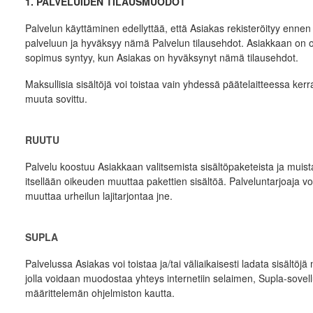
1. PALVELUIDEN TILAUSMUODOT
Palvelun käyttäminen edellyttää, että Asiakas rekisteröityy ennen 
palveluun ja hyväksyy nämä Palvelun tilausehdot. Asiakkaan on o
sopimus syntyy, kun Asiakas on hyväksynyt nämä tilausehdot.
Maksullisia sisältöjä voi toistaa vain yhdessä päätelaitteessa kerr
muuta sovittu.
RUUTU
Palvelu koostuu Asiakkaan valitsemista sisältöpaketeista ja muista
itsellään oikeuden muuttaa pakettien sisältöä. Palveluntarjoaja voi 
muuttaa urheilun lajitarjontaa jne.
SUPLA
Palvelussa Asiakas voi toistaa ja/tai väliaikaisesti ladata sisält
jolla voidaan muodostaa yhteys internetiin selaimen, Supla-sov
määrittelemän ohjelmiston kautta.