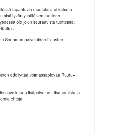
sällössä tapahtuvia muutoksia ei katsota
n sisältyvän yksittäisen tuotteen
yseessä ole jokin seuraavista tuotteista:
Ruutu+.
den Sanoman palveluiden tilausten
laaminen edellyttää voimassaolevaa Ruutu+
iin sovelletaan lisäpalvelun irtisanomista ja
 omia ehtoja: