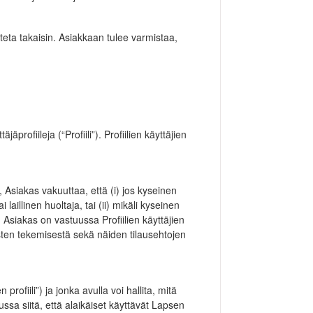
uteta takaisin. Asiakkaan tulee varmistaa,
rofiileja (“Profiili”). Profiilien käyttäjien
, Asiakas vakuuttaa, että (i) jos kyseinen
aillinen huoltaja, tai (ii) mikäli kyseinen
Asiakas on vastuussa Profiilien käyttäjien
sten tekemisestä sekä näiden tilausehtojen
 profiili”) ja jonka avulla voi hallita, mitä
ussa siitä, että alaikäiset käyttävät Lapsen