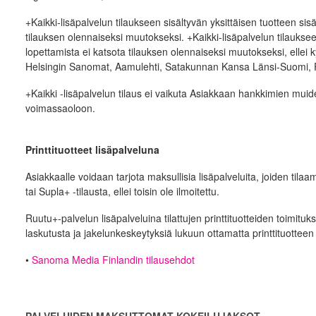
+Kaikki-lisäpalvelun tilaukseen sisältyvän yksittäisen tuotteen si
tilauksen olennaiseksi muutokseksi. +Kaikki-lisäpalvelun tilauksee
lopettamista ei katsota tilauksen olennaiseksi muutokseksi, ellei k
Helsingin Sanomat, Aamulehti, Satakunnan Kansa Länsi-Suomi, 
+Kaikki -lisäpalvelun tilaus ei vaikuta Asiakkaan hankkimien mui
voimassaoloon.
Printtituotteet lisäpalveluna
Asiakkaalle voidaan tarjota maksullisia lisäpalveluita, joiden ti
tai Supla+ -tilausta, ellei toisin ole ilmoitettu.
Ruutu+-palvelun lisäpalveluina tilattujen printtituotteiden toimituks
laskutusta ja jakelunkeskeytyksiä lukuun ottamatta printtituotteen
•
Sanoma Media Finlandin tilausehdot