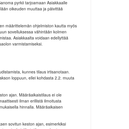
 Sanoma pyrkii tarjoamaan Asiakkaalle
lään oikeuden muuttaa ja päivittää
een määrittelemän ohjelmiston kautta myös
lveluun sovelluksessa vähintään kolmen
mistaa. Asiakkaalta voidaan edellyttää
saolon varmistamiseksi.
distamista, kunnes tilaus irtisanotaan.
jakson loppuun, ellei kohdasta 2.2. muuta
ton ajan. Määräaikaistilaus ei ole
attisesti ilman erillistä ilmoitusta
mukaisella hinnalla. Määräaikaisen
ksen sovitun keston ajan, esimerkiksi