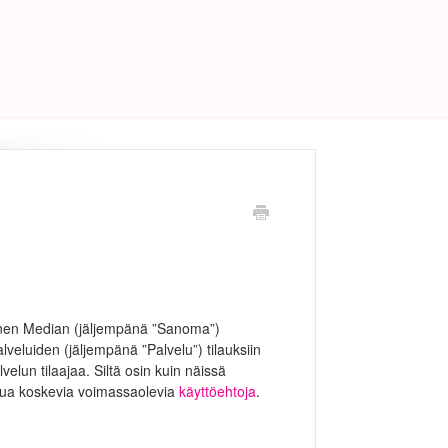
onen Median (jäljempänä ”Sanoma”)
palveluiden (jäljempänä ”Palvelu”) tilauksiin
velun tilaajaa. Siltä osin kuin näissä
elua koskevia voimassaolevia
käyttöehtoja
.