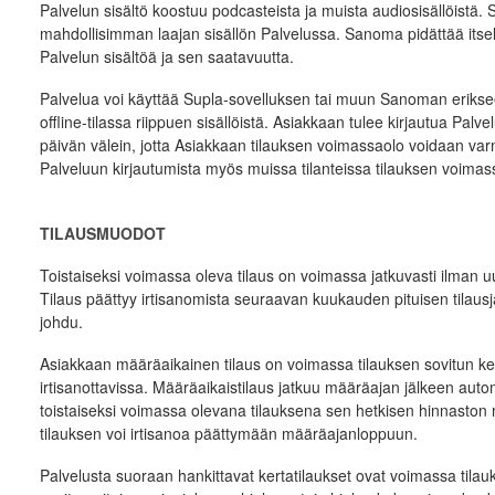
Palvelun sisältö koostuu podcasteista ja muista audiosisällöistä.
mahdollisimman laajan sisällön Palvelussa. Sanoma pidättää itsel
Palvelun sisältöä ja sen saatavuutta.
Palvelua voi käyttää Supla-sovelluksen tai muun Sanoman eriks
offline-tilassa riippuen sisällöistä. Asiakkaan tulee kirjautua Pa
päivän välein, jotta Asiakkaan tilauksen voimassaolo voidaan var
Palveluun kirjautumista myös muissa tilanteissa tilauksen voimas
TILAUSMUODOT
Toistaiseksi voimassa oleva tilaus on voimassa jatkuvasti ilman uu
Tilaus päättyy irtisanomista seuraavan kuukauden pituisen tilaus
johdu.
Asiakkaan määräaikainen tilaus on voimassa tilauksen sovitun kes
irtisanottavissa. Määräaikaistilaus jatkuu määräajan jälkeen automa
toistaiseksi voimassa olevana tilauksena sen hetkisen hinnaston 
tilauksen voi irtisanoa päättymään määräajanloppuun.
Palvelusta suoraan hankittavat kertatilaukset ovat voimassa tilau