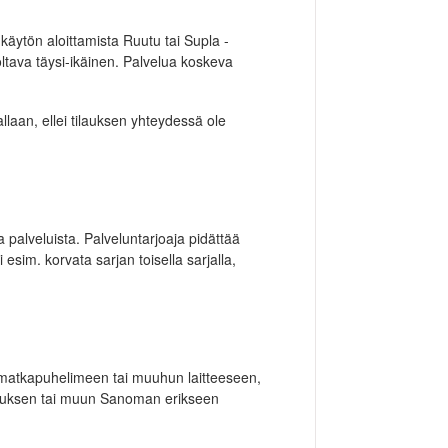
käytön aloittamista Ruutu tai Supla -
ltava täysi-ikäinen. Palvelua koskeva
allaan, ellei tilauksen yhteydessä ole
 palveluista. Palveluntarjoaja pidättää
esim. korvata sarjan toisella sarjalla,
öjä matkapuhelimeen tai muuhun laitteeseen,
elluksen tai muun Sanoman erikseen